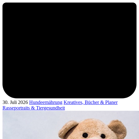
30. Juli 2026
Hundeernährung
Kreatives, Bücher & Planer
Rasseportraits & Tiergesundheit