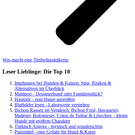
Was macht eine Tierheilpraktikerin
Leser Lieblinge: Die Top 10
Impfungen bei Hunden & Katzen: Sinn, Risiken &
Alternativen im Überblick
Maltipoo - Designerhund oder Familienglück?
Hautpilz - zum Haare ausreißen
Blutbilder lesen - Laborwerte verstehen
Bichon-Rassen im Vergleich: Bichon Frisé, Havaneser,
Malteser, Bologneser, Coton de Tuléar & Löwchen – kleine
Hunde mit großem Charakter
Türkisch Angora - mystisch und wunderschön
Putzmittel - eine Gefahr für Hund & Katze