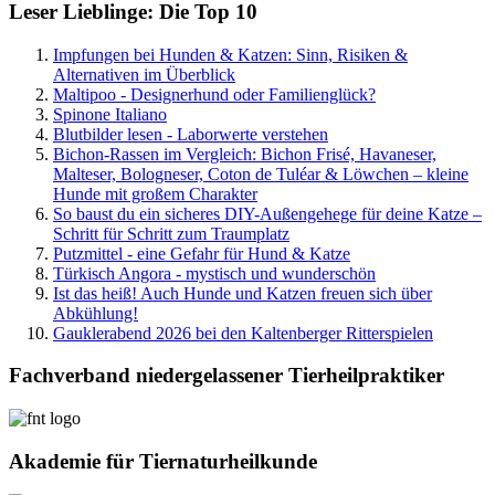
Leser Lieblinge: Die Top 10
Impfungen bei Hunden & Katzen: Sinn, Risiken &
Alternativen im Überblick
Maltipoo - Designerhund oder Familienglück?
Spinone Italiano
Blutbilder lesen - Laborwerte verstehen
Bichon-Rassen im Vergleich: Bichon Frisé, Havaneser,
Malteser, Bologneser, Coton de Tuléar & Löwchen – kleine
Hunde mit großem Charakter
So baust du ein sicheres DIY-Außengehege für deine Katze –
Schritt für Schritt zum Traumplatz
Putzmittel - eine Gefahr für Hund & Katze
Türkisch Angora - mystisch und wunderschön
Ist das heiß! Auch Hunde und Katzen freuen sich über
Abkühlung!
Gauklerabend 2026 bei den Kaltenberger Ritterspielen
Fachverband niedergelassener Tierheilpraktiker
Akademie für Tiernaturheilkunde