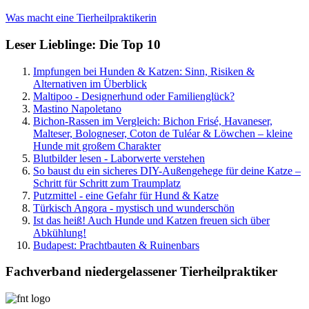
Was macht eine Tierheilpraktikerin
Leser Lieblinge: Die Top 10
Impfungen bei Hunden & Katzen: Sinn, Risiken &
Alternativen im Überblick
Maltipoo - Designerhund oder Familienglück?
Mastino Napoletano
Bichon-Rassen im Vergleich: Bichon Frisé, Havaneser,
Malteser, Bologneser, Coton de Tuléar & Löwchen – kleine
Hunde mit großem Charakter
Blutbilder lesen - Laborwerte verstehen
So baust du ein sicheres DIY-Außengehege für deine Katze –
Schritt für Schritt zum Traumplatz
Putzmittel - eine Gefahr für Hund & Katze
Türkisch Angora - mystisch und wunderschön
Ist das heiß! Auch Hunde und Katzen freuen sich über
Abkühlung!
Budapest: Prachtbauten & Ruinenbars
Fachverband niedergelassener Tierheilpraktiker