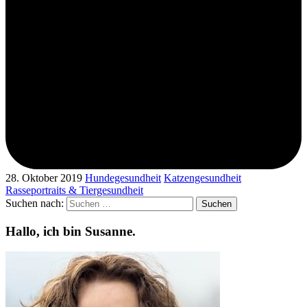
28. Oktober 2019
Hundegesundheit
Katzengesundheit
Rasseportraits & Tiergesundheit
Suchen nach:
Hallo, ich bin Susanne.