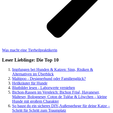
Was macht eine Tierheilpraktikerin
Leser Lieblinge: Die Top 10
Impfungen bei Hunden & Katzen: Sinn, Risiken &
Alternativen im Überblick
Maltipoo - Designerhund oder Familienglück?
Heilkräuter für Hunde
Blutbilder lesen - Laborwerte verstehen
Bichon-Rassen im Vergleich: Bichon Frisé, Havaneser,
Malteser, Bologneser, Coton de Tuléar & Löwchen – kleine
Hunde mit großem Charakter
So baust du ein sicheres DIY-Außengehege für deine Katze –
Schritt für Schritt zum Traumplatz