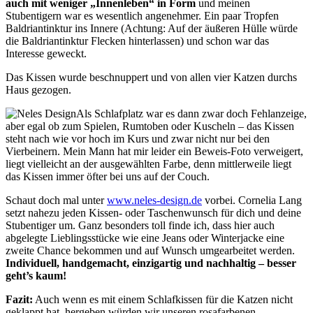
auch mit weniger „Innenleben“ in Form
und meinen
Stubentigern war es wesentlich angenehmer. Ein paar Tropfen
Baldriantinktur ins Innere (Achtung: Auf der äußeren Hülle würde
die Baldriantinktur Flecken hinterlassen) und schon war das
Interesse geweckt.
Das Kissen wurde beschnuppert und von allen vier Katzen durchs
Haus gezogen.
Als Schlafplatz war es dann zwar doch Fehlanzeige,
aber egal ob zum Spielen, Rumtoben oder Kuscheln – das Kissen
steht nach wie vor hoch im Kurs und zwar nicht nur bei den
Vierbeinern. Mein Mann hat mir leider ein Beweis-Foto verweigert,
liegt vielleicht an der ausgewählten Farbe, denn mittlerweile liegt
das Kissen immer öfter bei uns auf der Couch.
Schaut doch mal unter
www.neles-design.de
vorbei. Cornelia Lang
setzt nahezu jeden Kissen- oder Taschenwunsch für dich und deine
Stubentiger um. Ganz besonders toll finde ich, dass hier auch
abgelegte Lieblingsstücke wie eine Jeans oder Winterjacke eine
zweite Chance bekommen und auf Wunsch umgearbeitet werden.
Individuell, handgemacht, einzigartig und nachhaltig – besser
geht’s kaum!
Fazit:
Auch wenn es mit einem Schlafkissen für die Katzen nicht
geklappt hat, hergeben würden wir unseren rosafarbenen