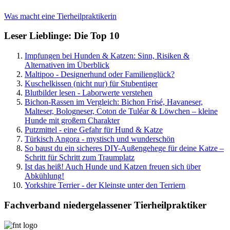
Was macht eine Tierheilpraktikerin
Leser Lieblinge: Die Top 10
Impfungen bei Hunden & Katzen: Sinn, Risiken &
Alternativen im Überblick
Maltipoo - Designerhund oder Familienglück?
Kuschelkissen (nicht nur) für Stubentiger
Blutbilder lesen - Laborwerte verstehen
Bichon-Rassen im Vergleich: Bichon Frisé, Havaneser,
Malteser, Bologneser, Coton de Tuléar & Löwchen – kleine
Hunde mit großem Charakter
Putzmittel - eine Gefahr für Hund & Katze
Türkisch Angora - mystisch und wunderschön
So baust du ein sicheres DIY-Außengehege für deine Katze –
Schritt für Schritt zum Traumplatz
Ist das heiß! Auch Hunde und Katzen freuen sich über
Abkühlung!
Yorkshire Terrier - der Kleinste unter den Terriern
Fachverband niedergelassener Tierheilpraktiker