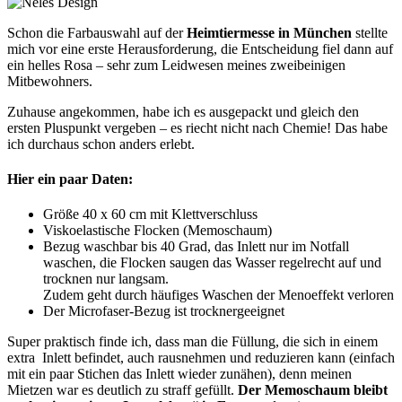
Schon die Farbauswahl auf der
Heimtiermesse in München
stellte
mich vor eine erste Herausforderung, die Entscheidung fiel dann auf
ein helles Rosa – sehr zum Leidwesen meines zweibeinigen
Mitbewohners.
Zuhause angekommen, habe ich es ausgepackt und gleich den
ersten Pluspunkt vergeben – es riecht nicht nach Chemie! Das habe
ich durchaus schon anders erlebt.
Hier ein paar Daten:
Größe 40 x 60 cm mit Klettverschluss
Viskoelastische Flocken (Memoschaum)
Bezug waschbar bis 40 Grad, das Inlett nur im Notfall
waschen, die Flocken saugen das Wasser regelrecht auf und
trocknen nur langsam.
Zudem geht durch häufiges Waschen der Menoeffekt verloren
Der Microfaser-Bezug ist trocknergeeignet
Super praktisch finde ich, dass man die Füllung, die sich in einem
extra Inlett befindet, auch rausnehmen und reduzieren kann (einfach
mit ein paar Stichen das Inlett wieder zunähen), denn meinen
Mietzen war es deutlich zu straff gefüllt.
Der Memoschaum bleibt