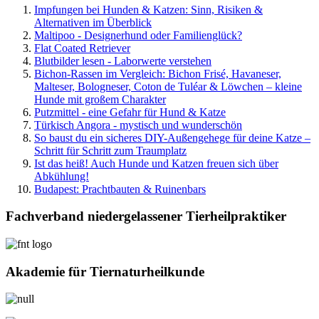
Impfungen bei Hunden & Katzen: Sinn, Risiken &
Alternativen im Überblick
Maltipoo - Designerhund oder Familienglück?
Flat Coated Retriever
Blutbilder lesen - Laborwerte verstehen
Bichon-Rassen im Vergleich: Bichon Frisé, Havaneser,
Malteser, Bologneser, Coton de Tuléar & Löwchen – kleine
Hunde mit großem Charakter
Putzmittel - eine Gefahr für Hund & Katze
Türkisch Angora - mystisch und wunderschön
So baust du ein sicheres DIY-Außengehege für deine Katze –
Schritt für Schritt zum Traumplatz
Ist das heiß! Auch Hunde und Katzen freuen sich über
Abkühlung!
Budapest: Prachtbauten & Ruinenbars
Fachverband niedergelassener Tierheilpraktiker
Akademie für Tiernaturheilkunde