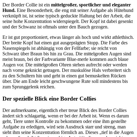
Der Border Collie ist ein
mittelgroßer, sportlicher und eleganter
Hund.
Eine Besonderheit, die eng mit seiner Aufgabe als Hütehund
verknüpft ist, ist seine typisch geduckte Haltung bei der Arbeit, die
seine hohe Konzentration widerspiegelt. Der Kopf ist dabei gesenkt
und der Schwanz ist oftmals unter den Bauch gezogen.
Er ist gut proportioniert, etwas länger als hoch und wirkt athlethisch.
Der breite Kopf hat einen gut ausgeprägten Stopp. Die Farbe des
Nasenspiegels ist abhängig von der Fellfarbe; sie reicht von
Schwarz über Braun bis hin zu Grau. Die mittelgroßen Augen sind
meist braun, bei der Farbvariante Blue-merle kommen auch blaue
Augen vor. Die mittelgroßen Ohren stehen aufrecht oder werden
nach vorne geknickt getragen. Der muskulöse Hals verbreitert sich
zu den Schultern hin und geht in einen gut bemuskelten Rücken
über. Die am Ende leicht geschwungene Rute soll mindestens bis
zum Sprunggelenk reichen.
Der spezielle Blick eine Border Collies
Der aufmerksame, eigentlich eher treue Blick des Border Collies
ändert sich schlagartig, wenn er bei der Arbeit ist. Wenn es darum
geht, Tiere unter Kontrolle zu bekommen oder eine ihm gestellte
Aufgabe zu erledigen, wird sein Ausdruck starr und streng, man
sieht ihm seine Konzentration förmlich an. Dieses „tief in die Augen