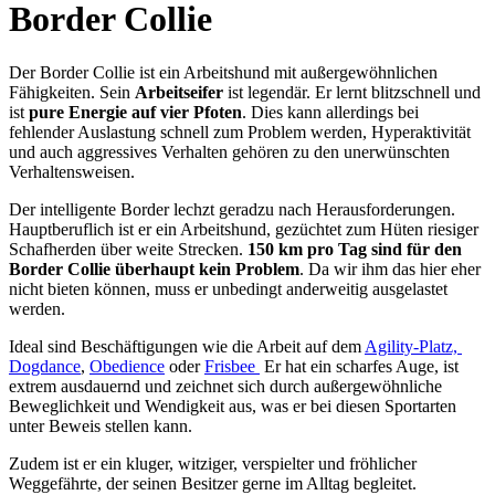
Border Collie
Der Border Collie ist ein Arbeitshund mit außergewöhnlichen
Fähigkeiten. Sein
Arbeitseifer
ist legendär. Er lernt blitzschnell und
ist
pure Energie auf vier Pfoten
. Dies kann allerdings bei
fehlender Auslastung schnell zum Problem werden, Hyperaktivität
und auch aggressives Verhalten gehören zu den unerwünschten
Verhaltensweisen.
Der intelligente Border lechzt geradzu nach Herausforderungen.
Hauptberuflich ist er ein Arbeitshund, gezüchtet zum Hüten riesiger
Schafherden über weite Strecken.
150 km pro Tag sind für den
Border Collie überhaupt kein Problem
. Da wir ihm das hier eher
nicht bieten können, muss er unbedingt anderweitig ausgelastet
werden.
Ideal sind Beschäftigungen wie die Arbeit auf dem
Agility-Platz,
Dogdance
,
Obedience
oder
Frisbee
Er hat ein scharfes Auge, ist
extrem ausdauernd und zeichnet sich durch außergewöhnliche
Beweglichkeit und Wendigkeit aus, was er bei diesen Sportarten
unter Beweis stellen kann.
Zudem ist er ein kluger, witziger, verspielter und fröhlicher
Weggefährte, der seinen Besitzer gerne im Alltag begleitet.