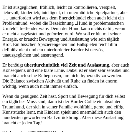
Er ist ausgeglichen, fröhlich, leicht zu kontrollieren, verspielt,
liebevoll, kinderlieb, intelligent, ein unermüdliche Spielpartner, aber
…. unterfordert wird aus dem Energiebündel eben auch leicht ein
Problemhund, wobei die Bezeichnung „Hund in problematischen
Umfeld“ treffender wäre. Denn der Hund kann nichts dafür, wenn
er nicht ausgelastet und gefordert wird. Wo soll er hin mit seiner
Energie, er braucht Bewegung und Auslastung wie sein täglich
Brot. Ein bisschen Spazierengehen und Ballspielen reicht ihm
definitiv nicht und ein unterforderter Border ist nervös,
unausgeglichen und anstrengend.
Er benötigt
überdurchnittlich viel Zeit und Auslastung
, aber auch
Konsequenz und eine klare Linie. Dabei ist er aber sehr sensibel und
braucht auch seine Ruhephasen, um nicht hyperaktiv zu werden.
Die Balance zwischen Aktivität und Ruhe zu finden ist enorm
wichtig, wenn auch nicht immer einfach.
Wenn du genügend Zeit hast, Sport und Bewegung für dich selbst
ein tägliches Muss sind, dann ist der Border Collie ein absoluter
Traumhund, der sich in seiner Familie wohlfühlt, gerne und eifrig
Kunststücke lernt, mit Kindern spielt und unermüdlich auch den
hundersten geworfenen Ball zurückbringt. Aber diese Auslastung
braucht er jeden Tag!