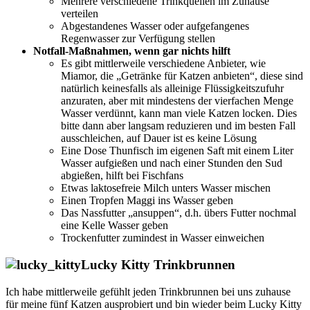
Mehrere verschiedene Trinkquellen im Zuhause
verteilen
Abgestandenes Wasser oder aufgefangenes
Regenwasser zur Verfügung stellen
Notfall-Maßnahmen, wenn gar nichts hilft
Es gibt mittlerweile verschiedene Anbieter, wie
Miamor, die „Getränke für Katzen anbieten“, diese sind
natürlich keinesfalls als alleinige Flüssigkeitszufuhr
anzuraten, aber mit mindestens der vierfachen Menge
Wasser verdünnt, kann man viele Katzen locken. Dies
bitte dann aber langsam reduzieren und im besten Fall
ausschleichen, auf Dauer ist es keine Lösung
Eine Dose Thunfisch im eigenen Saft mit einem Liter
Wasser aufgießen und nach einer Stunden den Sud
abgießen, hilft bei Fischfans
Etwas laktosefreie Milch unters Wasser mischen
Einen Tropfen Maggi ins Wasser geben
Das Nassfutter „ansuppen“, d.h. übers Futter nochmal
eine Kelle Wasser geben
Trockenfutter zumindest in Wasser einweichen
Lucky Kitty Trinkbrunnen
Ich habe mittlerweile gefühlt jeden Trinkbrunnen bei uns zuhause
für meine fünf Katzen ausprobiert und bin wieder beim Lucky Kitty