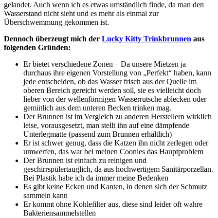
gelandet. Auch wenn ich es etwas umständlich finde, da man den
Wasserstand nicht sieht und es mehr als einmal zur
Überschwemmung gekommen ist.
Dennoch überzeugt mich der
Lucky Kitty Trinkbrunnen
aus
folgenden Gründen:
Er bietet verschiedene Zonen – Da unsere Mietzen ja
durchaus ihre eigenen Vorstellung von „Perfekt“ haben, kann
jede entscheiden, ob das Wasser frisch aus der Quelle im
oberen Bereich gereicht werden soll, sie es vielleicht doch
lieber von der wellenförmigen Wasserrutsche ablecken oder
gemütlich aus dem unteren Becken trinken mag.
Der Brunnen ist im Vergleich zu anderen Herstellern wirklich
leise, vorausgesetzt, man stellt ihn auf eine dämpfende
Unterlegmatte (passend zum Brunnen erhältlich)
Er ist schwer genug, dass die Katzen ihn nicht zerlegen oder
umwerfen, das war bei meinen Coonies das Hauptproblem
Der Brunnen ist einfach zu reinigen und
geschirrspülertauglich, da aus hochwertigem Sanitärporzellan.
Bei Plastik habe ich da immer meine Bedenken
Es gibt keine Ecken und Kanten, in denen sich der Schmutz
sammeln kann
Er kommt ohne Kohlefilter aus, diese sind leider oft wahre
Bakteriensammelstellen