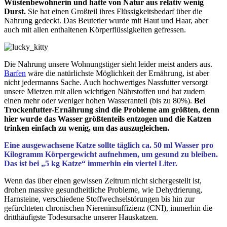
Wüstenbewohnerin und hatte von Natur aus relativ wenig
Durst.
Sie hat einen Großteil ihres Flüssigkeitsbedarf über die
Nahrung gedeckt. Das Beutetier wurde mit Haut und Haar, aber
auch mit allen enthaltenen Körperflüssigkeiten gefressen.
Die Nahrung unsere Wohnungstiger sieht leider meist anders aus.
Barfen
wäre die natürlichste Möglichkeit der Ernährung, ist aber
nicht jedermanns Sache. Auch hochwertiges Nassfutter versorgt
unsere Mietzen mit allen wichtigen Nährstoffen und hat zudem
einen mehr oder weniger hohen Wasseranteil (bis zu 80%).
Bei
Trockenfutter-Ernährung sind die Probleme am größten, denn
hier wurde das Wasser größtenteils entzogen und die Katzen
trinken einfach zu wenig, um das auszugleichen.
Eine ausgewachsene Katze sollte täglich ca. 50 ml Wasser pro
Kilogramm Körpergewicht aufnehmen, um gesund zu bleiben.
Das ist bei „5 kg Katze“ immerhin ein viertel Liter.
Wenn das über einen gewissen Zeitrum nicht sichergestellt ist,
drohen massive gesundheitliche Probleme, wie Dehydrierung,
Harnsteine, verschiedene Stoffwechselstörungen bis hin zur
gefürchteten chronischen Niereninsuffizienz (CNI), immerhin die
dritthäufigste Todesursache unserer Hauskatzen.