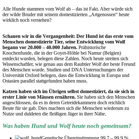
Alle Hunde stammen vom Wolf ab – das ist Fakt. Aber würde sich
der wilde Bruder mit seinem domestizierten „Artgenossen“ heute
wirklich noch verstehen?
Schauen wir in die Vergangenheit: Der Hund ist das erste vom
Menschen domestizierte Tier, seine Entwicklung vom Wolf
begann vor 20.000 – 40.000 Jahren.
Prähistorische
Knochenfunde, die in der Goyet-Höhle bei Namur (Belgien)
entdeckt wurden, belegen diese Zahlen. Noch heute streiten sich
Wissenschaftler, wie genau aus dem Raubtier Wolf der beste Freund
des Menschen wurde. Studien und DNA Untersuchungen der
Universität Oxford belegen, dass die Entwicklung in Europa und
Ostasien parallel stattgefunden haben muss.
Katzen haben sich im Übrigen selbst domestiziert, da sie sich in
erster Linie von Mäusen ernähren.
Sie haben sich den Menschen
angeschlossen, da es in deren Getreidekammern doch reichlich
Beute für sie gab. Dies machten sich die Menschen wiederum zu
Nutze und duldeten die fleißigen Jäger in ihrer Nähe.
Was haben Hund und Wolf heute noch gemeinsam?
Genetische Übereinstimmung 99,7 – 99,9 %