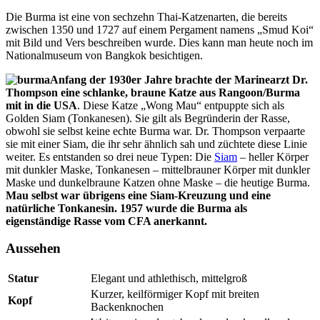
Die Burma ist eine von sechzehn Thai-Katzenarten, die bereits
zwischen 1350 und 1727 auf einem Pergament namens „Smud Koi“
mit Bild und Vers beschreiben wurde. Dies kann man heute noch im
Nationalmuseum von Bangkok besichtigen.
Anfang der 1930er Jahre brachte der Marinearzt Dr.
Thompson eine schlanke, braune Katze aus Rangoon/Burma
mit in die USA
. Diese Katze „Wong Mau“ entpuppte sich als
Golden Siam (Tonkanesen). Sie gilt als Begründerin der Rasse,
obwohl sie selbst keine echte Burma war. Dr. Thompson verpaarte
sie mit einer Siam, die ihr sehr ähnlich sah und züchtete diese Linie
weiter. Es entstanden so drei neue Typen: Die
Siam
– heller Körper
mit dunkler Maske, Tonkanesen – mittelbrauner Körper mit dunkler
Maske und dunkelbraune Katzen ohne Maske – die heutige Burma.
Mau selbst war übrigens eine Siam-Kreuzung und eine
natürliche Tonkanesin. 1957 wurde die Burma als
eigenständige Rasse vom CFA anerkannt.
Aussehen
Statur
Elegant und athlethisch, mittelgroß
Kurzer, keilförmiger Kopf mit breiten
Kopf
Backenknochen