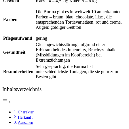
Gewicht
Katze: 4 – 4,5 kg; Kater: 5 – 6 kg
Die Burma gibt es in weltweit 10 annerkannten
Farben – braun, blau, chocolate, lilac , die
Farben
entsprechenden Tortievarietäten, rot und creme.
Augen: goldiger Gelbton
Pflegeaufwand
gering
Gleichgewichtsstörung aufgrund einer
Erbkrankheit des Innenohrs, Brachyzephalie
Gesundheit
(Missbildungen im Kopfbereich) bei
Extremzüchtungen
Sehr gesprächig, die Burma hat
Besonderheiten
unterschiedlichste Tonlagen, die sie gern zum
Besten gibt.
Inhaltsverzeichnis
Charakter
Herkunft
Aussehen