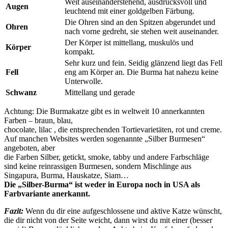
Weit auseinanderstehend, ausdrucksvoll und
Augen
leuchtend mit einer goldgelben Färbung.
Die Ohren sind an den Spitzen abgerundet und
Ohren
nach vorne gedreht, sie stehen weit auseinander.
Der Körper ist mittellang, muskulös und
Körper
kompakt.
Sehr kurz und fein. Seidig glänzend liegt das Fell
Fell
eng am Körper an. Die Burma hat nahezu keine
Unterwolle.
Schwanz
Mittellang und gerade
Achtung: Die Burmakatze gibt es in weltweit 10 annerkannten
Farben – braun, blau,
chocolate, lilac , die entsprechenden Tortievarietäten, rot und creme.
Auf manchen Websites werden sogenannte „Silber Burmesen“
angeboten, aber
die Farben Silber, getickt, smoke, tabby und andere Farbschläge
sind keine reinrassigen Burmesen, sondern Mischlinge aus
Singapura, Burma, Hauskatze, Siam…
Die „Silber-Burma“ ist weder in Europa noch in USA als
Farbvariante anerkannt.
Fazit:
Wenn du dir eine aufgeschlossene und aktive Katze wünscht,
die dir nicht von der Seite weicht, dann wirst du mit einer (besser