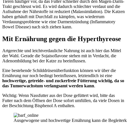
Tieren häufiger vor, da das Futter schneller durch den Magen-Darm-
Trakt geschleust wird. Es wird dadurch schlechter verdaut und die
Aufnahme der Nährstoffe ist reduziert (Malassimilation). Die Katzen
haben gehäuft mit Durchfall zu kämpfen, was wiederrum
Verdauungsprobleme wie eine Darmentzündung (Inflammatory
Bowel Disease) nach sich ziehen kann.
Mit Ernährung gegen die Hyperthyreose
Artgerechte und leichtverdauliche Nahrung ist auch hier das Mittel
der Wahl. Gerade die Sojaisoflavone stehen mit in Verdacht, die
Adenombildung bei der Katze zu beeinflussen.
Eine bestehende Schilddrüsenüberfunktion können wir über die
Ernährung nur noch bedingt beeinflussen, letztendlich ist eine
hochwertige, getreide- und zuckerfreie Fütterung wichtig, da so
das Tumorwachstum verlangsamt werden kann
.
Wichtig: Wenn Nassfutter aus der Dose gefüttert wird, bitte das
Futter nach dem Öffnen der Dose sofort umfüllen, da viele Dosen in
der Beschichtung Bisphenol A enthalten.
Ausgewogene und hochwertige Ernährung kann die Begleiterkr