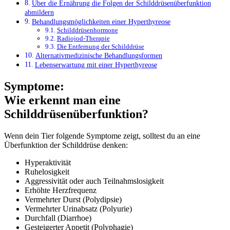
Über die Ernährung die Folgen der Schilddrüsenüberfunktion
abmildern
Behandlungsmöglichkeiten einer Hyperthyreose
Schilddrüsenhormone
Radiojod-Therapie
Die Entfernung der Schilddrüse
Alternativmedizinische Behandlungsformen
Lebenserwartung mit einer Hyperthyreose
Symptome:
Wie erkennt man eine
Schilddrüsenüberfunktion?
Wenn dein Tier folgende Symptome zeigt, solltest du an eine
Überfunktion der Schilddrüse denken:
Hyperaktivität
Ruhelosigkeit
Aggressivität oder auch Teilnahmslosigkeit
Erhöhte Herzfrequenz
Vermehrter Durst (Polydipsie)
Vermehrter Urinabsatz (Polyurie)
Durchfall (Diarrhoe)
Gesteigerter Appetit (Polyphagie)