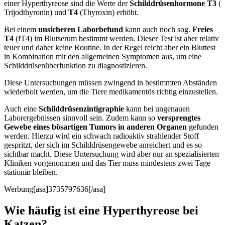
einer Hyperthyreose sind die Werte der
Schilddrüsenhormone T3
(
Trijodthyronin) und
T4
(Thyroxin) erhöht.
Bei einem
unsicheren Laborbefund
kann auch noch sog.
Freies
T4
(fT4) im Blutserum bestimmt werden. Dieser Test ist aber relativ
teuer und daher keine Routine. In der Regel reicht aber ein Bluttest
in Kombination mit den allgemeinen Symptomen aus, um eine
Schilddrüsenüberfunktion zu diagnostizieren.
Diese Untersuchungen müssen zwingend in bestimmten Abständen
wiederholt werden, um die Tiere medikamentös richtig einzustellen.
Auch eine
Schilddrüsenzintigraphie
kann bei ungenauen
Laborergebnissen sinnvoll sein. Zudem kann so
versprengtes
Gewebe eines bösartigen Tumors in anderen Organen
gefunden
werden. Hierzu wird ein schwach radioaktiv strahlender Stoff
gespritzt, der sich im Schilddrüsengewebe anreichert und es so
sichtbar macht. Diese Untersuchung wird aber nur an spezialisierten
Kliniken vorgenommen und das Tier muss mindestens zwei Tage
stationär bleiben.
Werbung[asa]3735797636[/asa]
Wie häufig ist eine Hyperthyreose bei
Katzen?