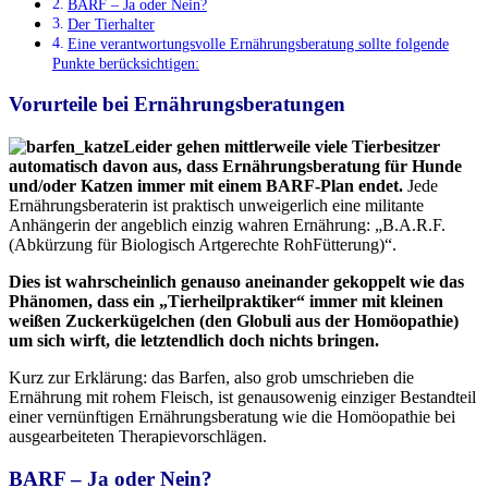
BARF – Ja oder Nein?
Der Tierhalter
Eine verantwortungsvolle Ernährungsberatung sollte folgende
Punkte berücksichtigen:
Vorurteile bei Ernährungsberatungen
Leider gehen mittlerweile viele Tierbesitzer
automatisch davon aus, dass Ernährungsberatung für Hunde
und/oder Katzen immer mit einem BARF-Plan endet.
Jede
Ernährungsberaterin ist praktisch unweigerlich eine militante
Anhängerin der angeblich einzig wahren Ernährung: „B.A.R.F.
(Abkürzung für Biologisch Artgerechte RohFütterung)“.
Dies ist wahrscheinlich genauso aneinander gekoppelt wie das
Phänomen, dass ein „Tierheilpraktiker“ immer mit kleinen
weißen Zuckerkügelchen (den Globuli aus der Homöopathie)
um sich wirft, die letztendlich doch nichts bringen.
Kurz zur Erklärung: das Barfen, also grob umschrieben die
Ernährung mit rohem Fleisch, ist genausowenig einziger Bestandteil
einer vernünftigen Ernährungsberatung wie die Homöopathie bei
ausgearbeiteten Therapievorschlägen.
BARF – Ja oder Nein?