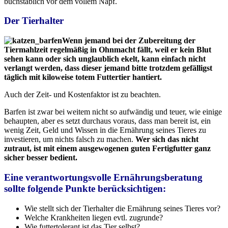
buchstäblich vor dem vollem Napf.
Der Tierhalter
Wenn jemand bei der Zubereitung der
Tiermahlzeit regelmäßig in Ohnmacht fällt, weil er kein Blut
sehen kann oder sich unglaublich ekelt, kann einfach nicht
verlangt werden, dass dieser jemand bitte trotzdem gefälligst
täglich mit kiloweise totem Futtertier hantiert.
Auch der Zeit- und Kostenfaktor ist zu beachten.
Barfen ist zwar bei weitem nicht so aufwändig und teuer, wie einige
behaupten, aber es setzt durchaus voraus, dass man bereit ist, ein
wenig Zeit, Geld und Wissen in die Ernährung seines Tieres zu
investieren, um nichts falsch zu machen.
Wer sich das nicht
zutraut, ist mit einem ausgewogenen guten Fertigfutter ganz
sicher besser bedient.
Eine verantwortungsvolle Ernährungsberatung
sollte folgende Punkte berücksichtigen:
Wie stellt sich der Tierhalter die Ernährung seines Tieres vor?
Welche Krankheiten liegen evtl. zugrunde?
Wie futtertolerant ist das Tier selbst?